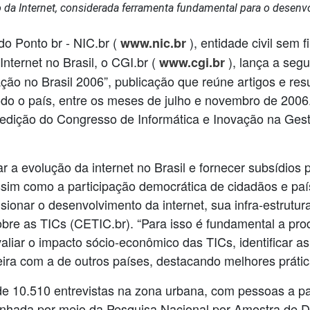
 da Internet, considerada ferramenta fundamental para o desen
o Ponto br - NIC.br (
), entidade civil sem 
www.nic.br
nternet no Brasil, o CGI.br (
), lança a seg
www.cgi.br
ão no Brasil 2006”, publicação que reúne artigos e re
do o país, entre os meses de julho e novembro de 2006.
 edição do Congresso de Informática e Inovação na Gest
 a evolução da internet no Brasil e fornecer subsídios p
ssim como a participação democrática de cidadãos e pa
lsionar o desenvolvimento da internet, sua infra-estrutur
bre as TICs (CETIC.br). “Para isso é fundamental a pro
liar o impacto sócio-econômico das TICs, identificar a
eira com a de outros países, destacando melhores prátic
e 10.510 entrevistas na zona urbana, com pessoas a par
enhada por meio da Pesquisa Nacional por Amostra de Dom