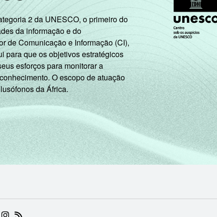
Categoria 2 da UNESCO, o primeiro do
ades da informação e do
or de Comunicação e Informação (CI),
 para que os objetivos estratégicos
seus esforços para monitorar a
 conhecimento. O escopo de atuação
 lusófonos da África.
 (ABRE EM NOVA ABA)
.BR (ABRE EM NOVA ABA)
 NIC.BR (ABRE EM NOVA ABA)
 NIC.BR (ABRE EM NOVA ABA)
AM DO NIC.BR (ABRE EM NOVA ABA)
NKEDIN DO NIC.BR (ABRE EM NOVA ABA)
INSTAGRAM DO NIC.BR (ABRE EM NOVA ABA)
RSS DO NIC.BR (ABRE EM NOVA ABA)