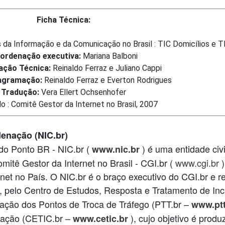
Ficha Técnica:
 da Informação e da Comunicação no Brasil : TIC Domicílios e 
ordenação executiva:
Mariana Balboni
ação Técnica:
Reinaldo Ferraz e Juliano Cappi
iagramação:
Reinaldo Ferraz e Everton Rodrigues
Tradução:
Vera Ellert Ochsenhofer
o : Comitê Gestor da Internet no Brasil, 2007
enação (NIC.br)
do Ponto BR - NIC.br (
) é uma entidade civi
www.nic.br
mitê Gestor da Internet no Brasil - CGI.br (
www.cgi.br
)
ternet no País. O NIC.br é o braço executivo do CGI.br e
), pelo Centro de Estudos, Resposta e Tratamento de In
ração dos Pontos de Troca de Tráfego (PTT.br –
www.ptt
cação (CETIC.br –
), cujo objetivo é produ
www.cetic.br