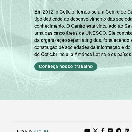
Em 2012, o Cetic.br tornou-se um Centro de 
tipo dedicado ao desenvolvimento das socied
conhecimento. O Centro está vinculado ao Set
uma das cinco áreas da UNESCO. Ele contribui
da organização sejam atingidos, fortalecendo 
construção de sociedades da informação e do
do Cetic.br inclui a América Latina e os países
Conheça nosso trabalho
YOUTUBE DO NIC.BR
TWITTER DO NIC
FACEBOOK DO
FLICKR DO
TELEGR
LI
SIGA O
NIC.BR