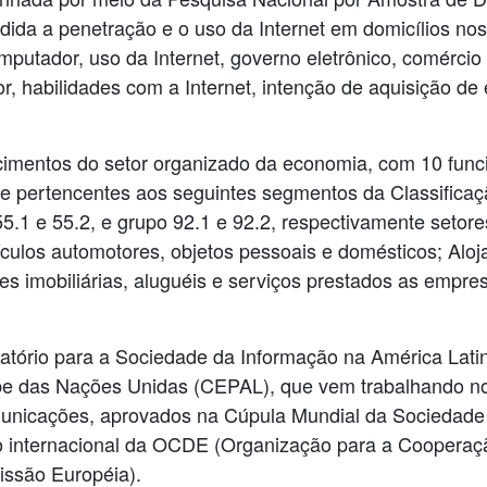
edida a penetração e o uso da Internet em domicílios no
utador, uso da Internet, governo eletrônico, comércio 
r, habilidades com a Internet, intenção de aquisição d
imentos do setor organizado da economia, com 10 funci
 e pertencentes aos seguintes segmentos da Classifica
55.1 e 55.2, e grupo 92.1 e 92.2, respectivamente setore
ulos automotores, objetos pessoais e domésticos; Aloj
imobiliárias, aluguéis e serviços prestados as empresa
tório para a Sociedade da Informação na América Lat
be das Nações Unidas (CEPAL), que vem trabalhando n
municações, aprovados na Cúpula Mundial da Sociedade
o internacional da OCDE (Organização para a Cooperaç
missão Européia).