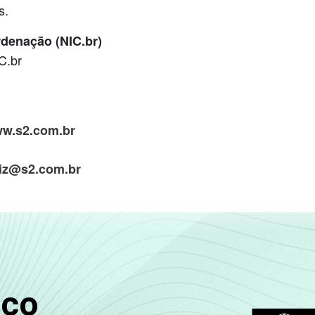
s.
denação (NIC.br)
C.br
ww.s2.com.br
uiz@s2.com.br
sco