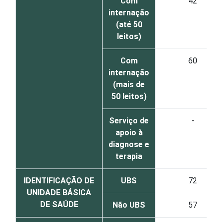
Com
42
internação
(até 50
leitos)
Com
60
internação
(mais de
50 leitos)
Serviço de
-
apoio à
diagnose e
terapia
IDENTIFICAÇÃO DE
UBS
72
UNIDADE BÁSICA
DE SAÚDE
Não UBS
57