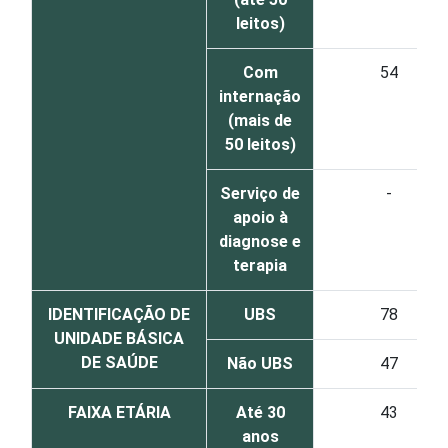
leitos)
Com
54
internação
(mais de
50 leitos)
Serviço de
-
apoio à
diagnose e
terapia
IDENTIFICAÇÃO DE
UBS
78
UNIDADE BÁSICA
DE SAÚDE
Não UBS
47
FAIXA ETÁRIA
Até 30
43
anos