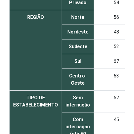
Privado
54
REGIÃO
Norte
56
Nordeste
48
Sudeste
52
Sul
67
Centro-
63
Oeste
TIPO DE
Sem
57
ESTABELECIMENTO
internação
Com
45
internação
(até 50