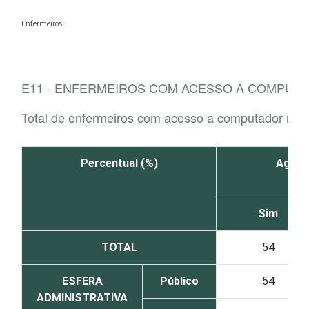
Ir para o conteúdo
Enfermeiros
E11 - ENFERMEIROS COM ACESSO A COMPUTA
Total de enfermeiros com acesso a computador no 
Percentual (%)
Agend
Sim
TOTAL
54
ESFERA
Público
54
ADMINISTRATIVA