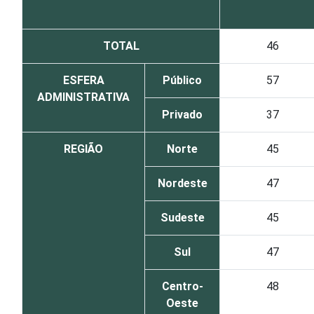
TOTAL
46
ESFERA
Público
57
ADMINISTRATIVA
Privado
37
REGIÃO
Norte
45
Nordeste
47
Sudeste
45
Sul
47
Centro-
48
Oeste