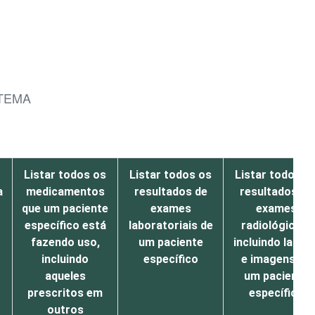
STEMA
Listar todos os
Listar todos os
Listar todos o
a
medicamentos
resultados de
resultados de
que um paciente
exames
exames
específico está
laboratoriais de
radiológicos,
fazendo uso,
um paciente
incluindo laudo
incluindo
específico
e imagens de
aqueles
um paciente
prescritos em
específico
outros