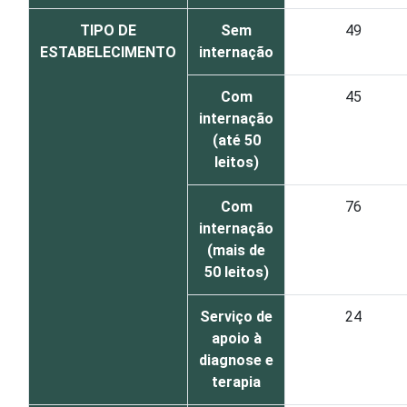
TIPO DE
Sem
49
ESTABELECIMENTO
internação
Com
45
internação
(até 50
leitos)
Com
76
internação
(mais de
50 leitos)
Serviço de
24
apoio à
diagnose e
terapia