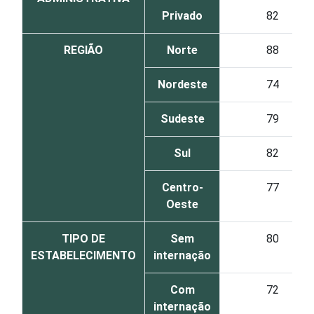
Privado
82
REGIÃO
Norte
88
Nordeste
74
Sudeste
79
Sul
82
Centro-
77
Oeste
TIPO DE
Sem
80
ESTABELECIMENTO
internação
Com
72
internação