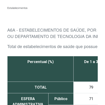
Ir para o conteúdo
Estabelecimentos
A6A - ESTABELECIMENTOS DE SAÚDE, POR Q
OU DEPARTAMENTO DE TECNOLOGIA DA INFO
Total de estabelecimentos de saúde que possuem d
Percentual (%)
De 1 a 3
TOTAL
79
ESFERA
Público
71
ADMINISTRATIVA