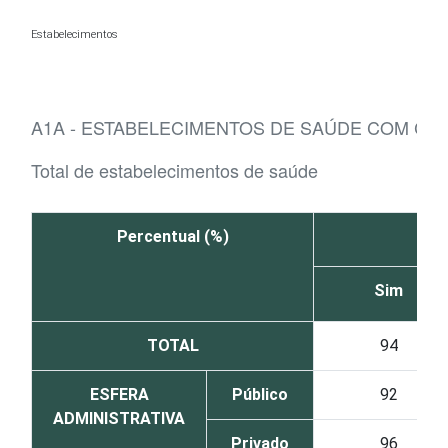
Ir para o conteúdo
Estabelecimentos
A1A - ESTABELECIMENTOS DE SAÚDE COM C
Total de estabelecimentos de saúde
Percentual (%)
Sim
TOTAL
94
ESFERA
Público
92
ADMINISTRATIVA
Privado
96