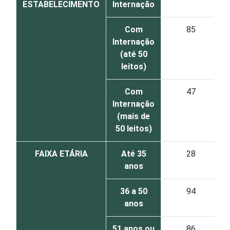
ESTABELECIMENTO
Internação
Com
85
Internação
(até 50
leitos)
Com
47
Internação
(mais de
50 leitos)
FAIXA ETÁRIA
Até 35
28
anos
36 a 50
94
anos
51 anos ou
86