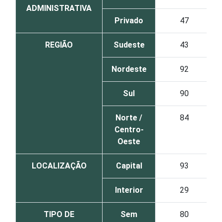
ADMINISTRATIVA
Privado
47
REGIÃO
Sudeste
43
Nordeste
92
Sul
90
Norte /
84
Centro-
Oeste
LOCALIZAÇÃO
Capital
93
Interior
29
TIPO DE
Sem
80