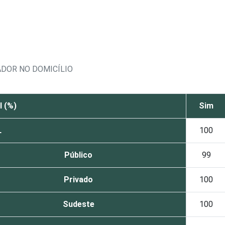
DOR NO DOMICÍLIO
l (%)
Sim
L
100
Público
99
Privado
100
Sudeste
100