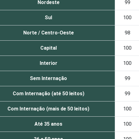
Nordeste
99
Sul
100
Norte / Centro-Oeste
98
Capital
100
Interior
100
Sem Internação
99
Com Internação (até 50 leitos)
99
Com Internação (mais de 50 leitos)
100
Até 35 anos
100