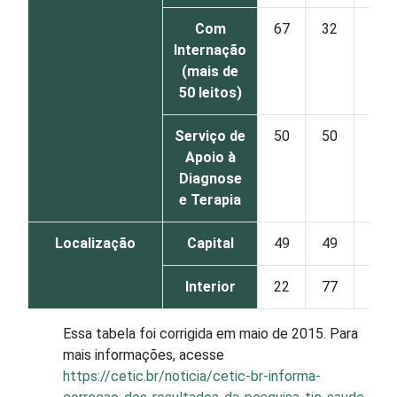
Com
67
32
Internação
(mais de
50 leitos)
Serviço de
50
50
Apoio à
Diagnose
e Terapia
Localização
Capital
49
49
Interior
22
77
Essa tabela foi corrigida em maio de 2015. Para
mais informações, acesse
https://cetic.br/noticia/cetic-br-informa-