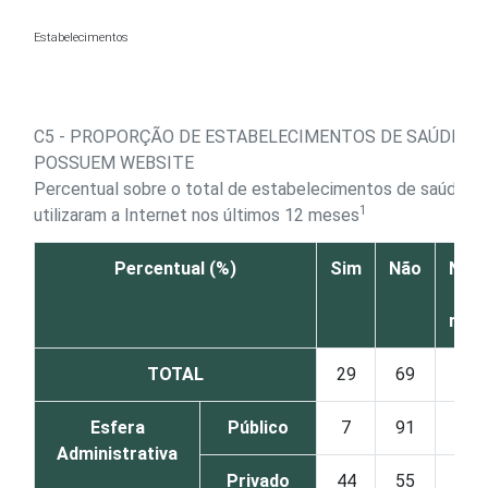
Ir para o conteúdo
Estabelecimentos
C5 - PROPORÇÃO DE ESTABELECIMENTOS DE SAÚDE QU
POSSUEM WEBSITE
Percentual sobre o total de estabelecimentos de saúde q
1
utilizaram a Internet nos últimos 12 meses
Percentual (%)
Sim
Não
Não 
N
resp
TOTAL
29
69
Esfera
Público
7
91
Administrativa
Privado
44
55