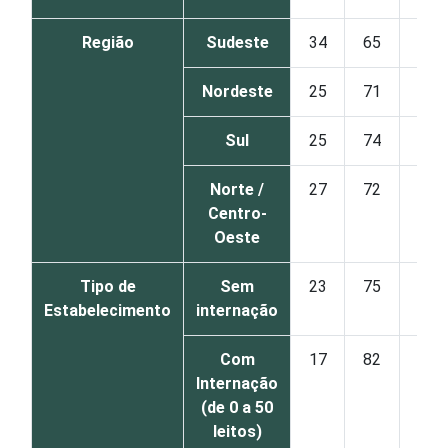
Região
Sudeste
34
65
Nordeste
25
71
Sul
25
74
Norte /
27
72
Centro-
Oeste
Tipo de
Sem
23
75
Estabelecimento
internação
Com
17
82
Internação
(de 0 a 50
leitos)