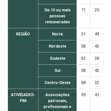
De 10 ou mais
71
29
pessoas
remuneradas
REGIÃO
Norte
51
49
Nordeste
58
42
Sudeste
62
38
Sul
58
42
Centro-Oeste
68
32
ATIVIDADES-
Associações
59
41
FIM
patronais,
profissionais e