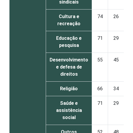
sindicais
Cultura e
74
26
recreação
Educação e
71
29
pesquisa
Desenvolvimento
55
45
e defesa de
direitos
Religião
66
34
Saúde e
71
29
assistência
social
Outros
52
48