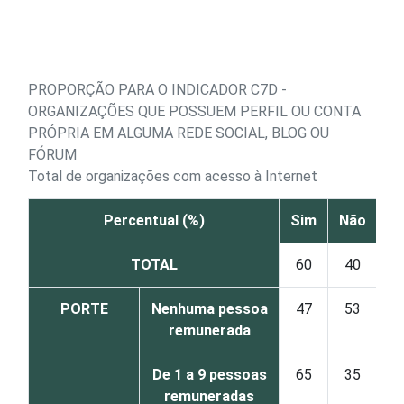
Ir para o conteúdo
PROPORÇÃO PARA O INDICADOR C7D -
ORGANIZAÇÕES QUE POSSUEM PERFIL OU CONTA
PRÓPRIA EM ALGUMA REDE SOCIAL, BLOG OU
FÓRUM
Total de organizações com acesso à Internet
Percentual (%)
Sim
Não
TOTAL
60
40
PORTE
Nenhuma pessoa
47
53
remunerada
De 1 a 9 pessoas
65
35
remuneradas