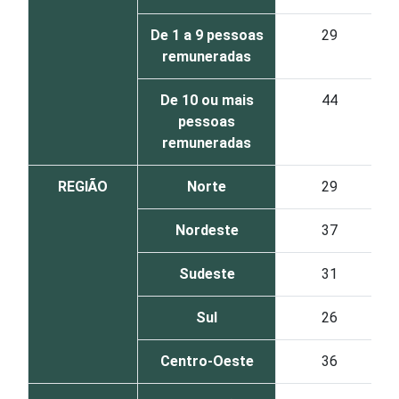
De 1 a 9 pessoas
29
remuneradas
De 10 ou mais
44
pessoas
remuneradas
REGIÃO
Norte
29
Nordeste
37
Sudeste
31
Sul
26
Centro-Oeste
36