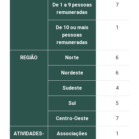
De 1 a 9 pessoas
7
remuneradas
De 10 ou mais
1
pessoas
remuneradas
REGIÃO
Norte
6
Nordeste
6
Sudeste
4
Sul
5
Centro-Oeste
7
ATIVIDADES-
Associações
1