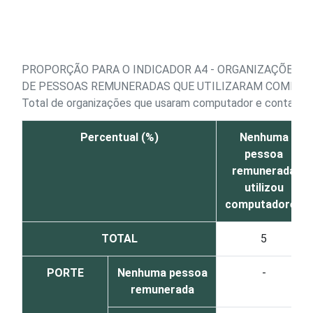
Ir para o conteúdo
PROPORÇÃO PARA O INDICADOR A4 - ORGANIZAÇÕES Q
DE PESSOAS REMUNERADAS QUE UTILIZARAM COMPUT
Total de organizações que usaram computador e contara
Percentual (%)
Nenhuma
pessoa
remunerada
utilizou
computadores
TOTAL
5
PORTE
Nenhuma pessoa
-
remunerada