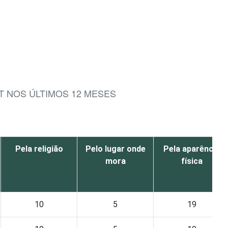
T NOS ÚLTIMOS 12 MESES
Pela religião
Pelo lugar onde
Pela aparência
mora
física
10
5
19