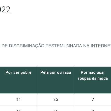
022
O DE DISCRIMINAÇÃO TESTEMUNHADA NA INTERNE
Por ser pobre
Pela cor ou raça
Por não usar
roupas da moda
11
25
7