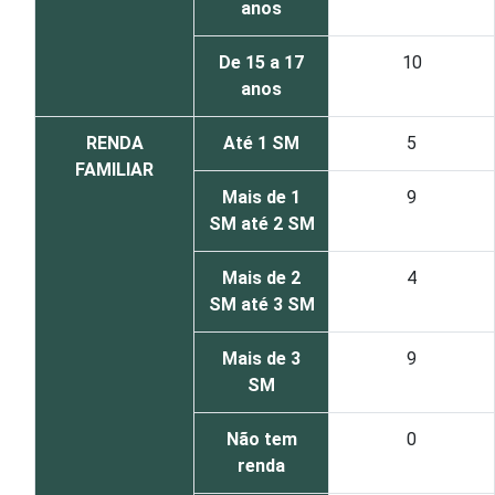
anos
De 15 a 17
10
anos
RENDA
Até 1 SM
5
FAMILIAR
Mais de 1
9
SM até 2 SM
Mais de 2
4
SM até 3 SM
Mais de 3
9
SM
Não tem
0
renda