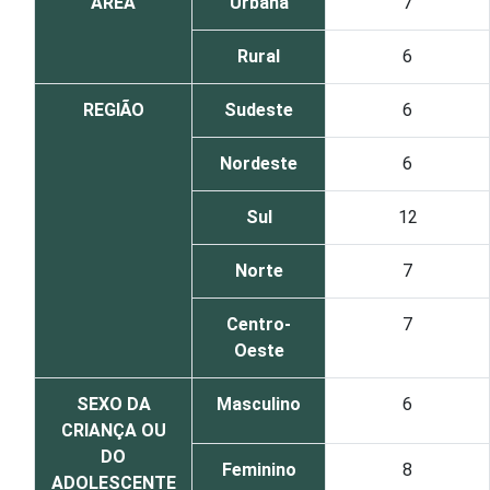
ÁREA
Urbana
7
Rural
6
REGIÃO
Sudeste
6
Nordeste
6
Sul
12
Norte
7
Centro-
7
Oeste
SEXO DA
Masculino
6
CRIANÇA OU
DO
Feminino
8
ADOLESCENTE