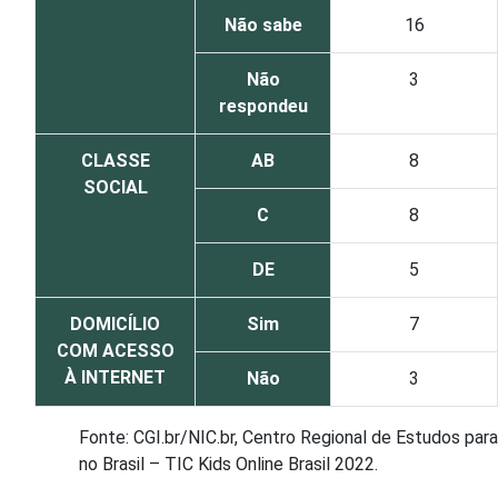
Não sabe
16
Não
3
respondeu
CLASSE
AB
8
SOCIAL
C
8
DE
5
DOMICÍLIO
Sim
7
COM ACESSO
À INTERNET
Não
3
Fonte: CGI.br/NIC.br, Centro Regional de Estudos par
no Brasil – TIC Kids Online Brasil 2022.