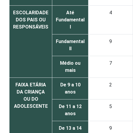
ESCOLARIDADE
Até
4
DOS PAIS OU
Fundamental
RESPONSÁVEIS
I
Fundamental
9
II
Médio ou
7
mais
FAIXA ETÁRIA
De 9 a 10
2
DA CRIANÇA
anos
OU DO
ADOLESCENTE
De 11 a 12
5
anos
De 13 a 14
9