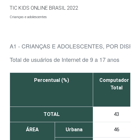
Ir para o conteúdo
TIC KIDS ONLINE BRASIL 2022
Crianças e adolescentes
A1 - CRIANÇAS E ADOLESCENTES, POR DISPOS
Total de usuários de Internet de 9 a 17 anos
Percentual (%)
Computador –
Total
TOTAL
43
ÁREA
Urbana
46