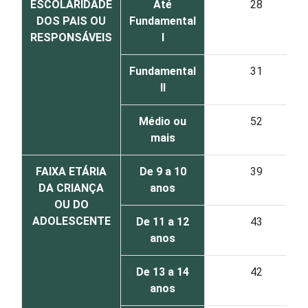
ESCOLARIDADE
Até
28
DOS PAIS OU
Fundamental
RESPONSÁVEIS
I
Fundamental
31
II
Médio ou
52
mais
FAIXA ETÁRIA
De 9 a 10
39
DA CRIANÇA
anos
OU DO
ADOLESCENTE
De 11 a 12
43
anos
De 13 a 14
42
anos