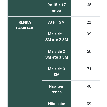
De 15 a 17
45
anos
RENDA
Até 1 SM
22
FAMILIAR
Mais de 1
39
SM até 2 SM
Mais de 2
50
SM até 3 SM
Mais de 3
71
SM
Não tem
40
renda
Não sabe
39