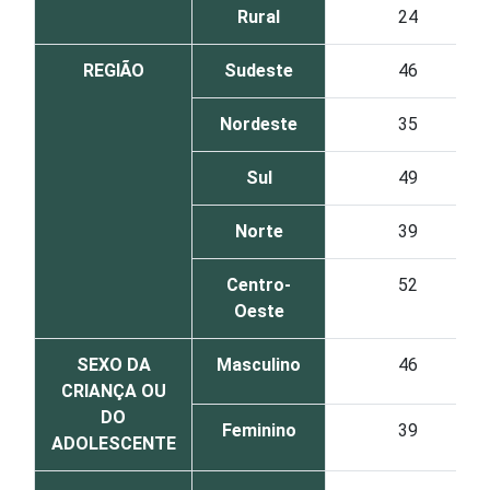
Rural
24
REGIÃO
Sudeste
46
Nordeste
35
Sul
49
Norte
39
Centro-
52
Oeste
SEXO DA
Masculino
46
CRIANÇA OU
DO
Feminino
39
ADOLESCENTE