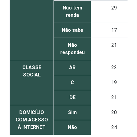
Não tem
29
renda
Não sabe
17
Não
21
respondeu
CLASSE
AB
22
SOCIAL
C
19
DE
21
DOMICÍLIO
Sim
20
COM ACESSO
À INTERNET
Não
24