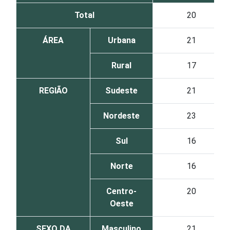
Total
20
ÁREA
Urbana
21
Rural
17
REGIÃO
Sudeste
21
Nordeste
23
Sul
16
Norte
16
Centro-
20
Oeste
SEXO DA
Masculino
21