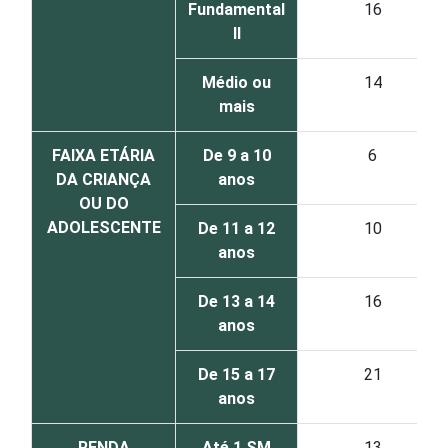
Fundamental
16
II
Médio ou
14
mais
FAIXA ETÁRIA
De 9 a 10
6
DA CRIANÇA
anos
OU DO
ADOLESCENTE
De 11 a 12
10
anos
De 13 a 14
16
anos
De 15 a 17
21
anos
RENDA
Até 1 SM
13