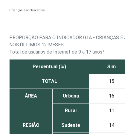
Ir para o conteúdo
Crianças e adolescentes
PROPORÇÃO PARA O INDICADOR G1A - CRIANÇAS E AD
NOS ÚLTIMOS 12 MESES
Total de usuários de Internet de 9 a 17 anos¹
Percentual (%)
Sim
TOTAL
15
ÁREA
Urbana
16
Rural
11
REGIÃO
Sudeste
14