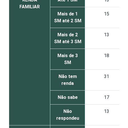
FAMILIAR
Mais de 1
15
SM até 2 SM
Mais de 2
13
SM até 3 SM
Mais de 3
18
SM
Não tem
31
renda
Não sabe
17
Não
13
respondeu