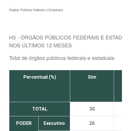
Ir para o conteúdo
Órgãos Públicos Federais e Estaduais
H3 - ÓRGÃOS PÚBLICOS FEDERAIS E ESTADUAI
NOS ÚLTIMOS 12 MESES
Total de órgãos públicos federais e estaduais
Percentual (%)
Sim
TOTAL
30
PODER
Executivo
26