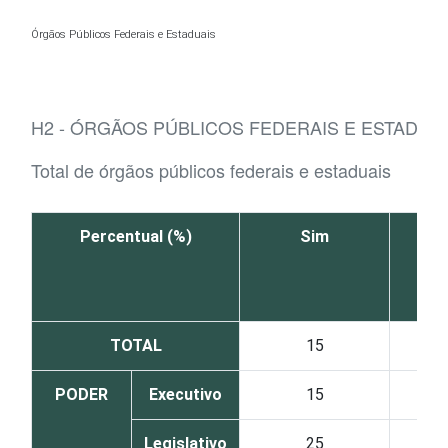
Ir para o conteúdo
Órgãos Públicos Federais e Estaduais
H2 - ÓRGÃOS PÚBLICOS FEDERAIS E ESTADUA
Total de órgãos públicos federais e estaduais
Percentual (%)
Sim
TOTAL
15
PODER
Executivo
15
Legislativo
25