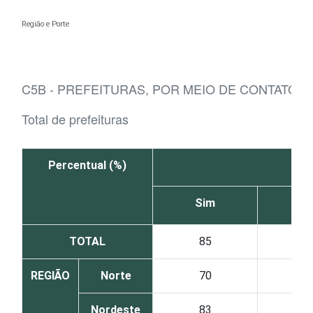
Ir para o conteúdo
Região e Porte
C5B - PREFEITURAS, POR MEIO DE CONTATO 
Total de prefeituras
Percentual (%)
Sim
N
TOTAL
85
1
REGIÃO
Norte
70
2
Nordeste
83
1