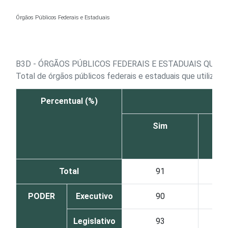
Ir para o conteúdo
Órgãos Públicos Federais e Estaduais
B3D - ÓRGÃOS PÚBLICOS FEDERAIS E ESTADUAIS QUE 
Total de órgãos públicos federais e estaduais que utilizar
Percentual (%)
Sim
Total
91
PODER
Executivo
90
Legislativo
93