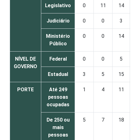
Legislativo
0
11
14
Judiciário
0
0
3
Ministério
0
0
14
Público
NÍVEL DE
Federal
0
0
5
GOVERNO
Estadual
3
5
15
PORTE
Até 249
1
4
11
pessoas
ocupadas
De 250 ou
5
7
18
mais
pessoas