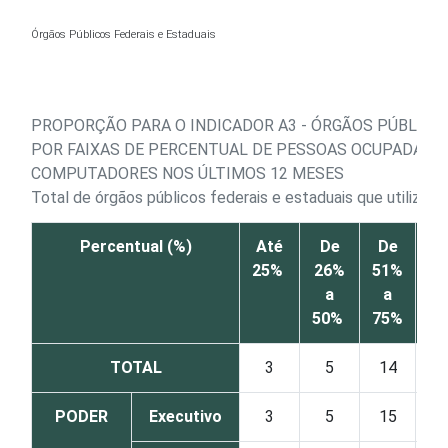
Ir para o conteúdo
Órgãos Públicos Federais e Estaduais
PROPORÇÃO PARA O INDICADOR A3 - ÓRGÃOS PÚBLICOS
POR FAIXAS DE PERCENTUAL DE PESSOAS OCUPADAS Q
COMPUTADORES NOS ÚLTIMOS 12 MESES
Total de órgãos públicos federais e estaduais que utiliza
Percentual (%)
Até
De
De
25%
26%
51%
76
a
a
1
50%
75%
TOTAL
3
5
14
PODER
Executivo
3
5
15