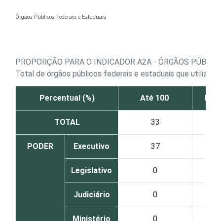
Ir para o conteúdo
Órgãos Públicos Federais e Estaduais
PROPORÇÃO PARA O INDICADOR A2A - ÓRGÃOS PÚBLI
Total de órgãos públicos federais e estaduais que utiliza
Percentual (%)
Até 100
De 1
TOTAL
33
PODER
Executivo
37
Legislativo
0
Judiciário
0
Ministério
0