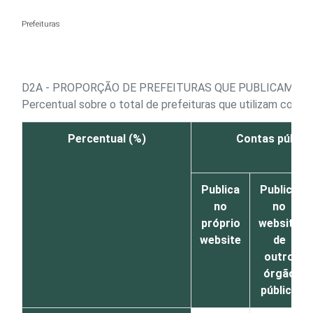
Ir para o conteúdo
Prefeituras
D2A - PROPORÇÃO DE PREFEITURAS QUE PUBLICAM NA
Percentual sobre o total de prefeituras que utilizam comp
Percentual (%)
Contas públic
Publica
Publica
no
no
próprio
website
website
de
outro
órgão
público