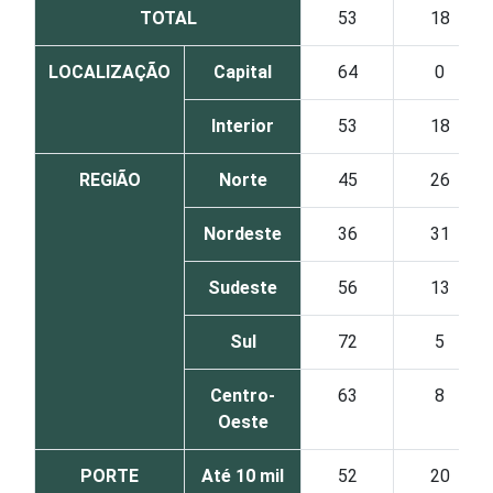
TOTAL
53
18
LOCALIZAÇÃO
Capital
64
0
Interior
53
18
REGIÃO
Norte
45
26
Nordeste
36
31
Sudeste
56
13
Sul
72
5
Centro-
63
8
Oeste
PORTE
Até 10 mil
52
20