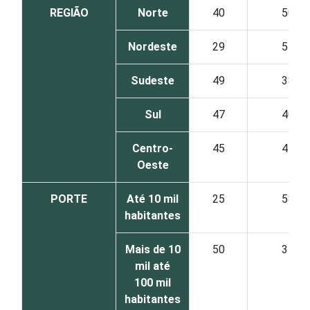
REGIÃO
Norte
40
50
Nordeste
29
51
Sudeste
49
38
Sul
47
40
Centro-
45
41
Oeste
PORTE
Até 10 mil
25
58
habitantes
Mais de 10
50
35
mil até
100 mil
habitantes