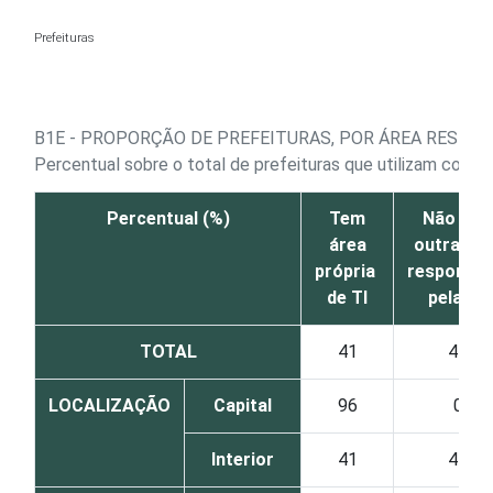
Ir para o conteúdo
Prefeituras
B1E - PROPORÇÃO DE PREFEITURAS, POR ÁREA RESPO
Percentual sobre o total de prefeituras que utilizam comp
Percentual (%)
Tem
Não tem
área
outra áre
própria
responsáv
de TI
pela TI
TOTAL
41
44
LOCALIZAÇÃO
Capital
96
0
Interior
41
44