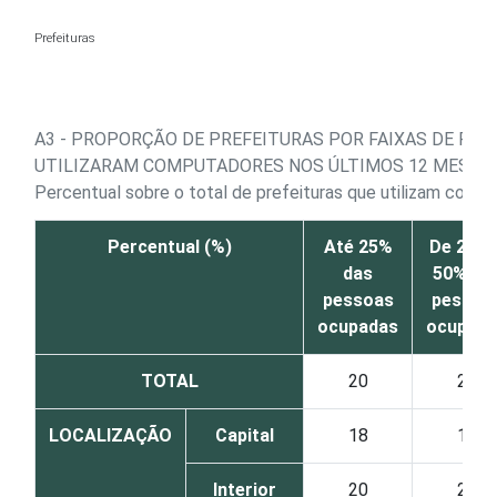
Ir para o conteúdo
Prefeituras
A3 - PROPORÇÃO DE PREFEITURAS POR FAIXAS DE PE
UTILIZARAM COMPUTADORES NOS ÚLTIMOS 12 MESES
Percentual sobre o total de prefeituras que utilizam comp
Percentual (%)
Até 25%
De 26% 
das
50% da
pessoas
pessoa
ocupadas
ocupada
TOTAL
20
27
LOCALIZAÇÃO
Capital
18
16
Interior
20
27