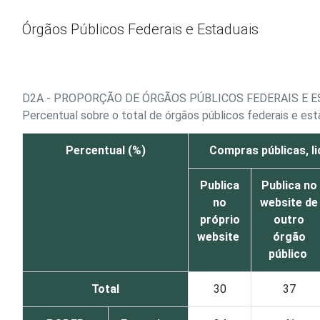
Ir para o conteúdo
Órgãos Públicos Federais e Estaduais
D2A - PROPORÇÃO DE ÓRGÃOS PÚBLICOS FEDERAIS E 
Percentual sobre o total de órgãos públicos federais e es
Percentual (%)
Compras públicas, l
Publica
Publica no
no
website de
próprio
outro
website
órgão
público
Total
30
37