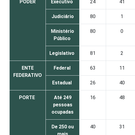
PODER
Executivo
24
41
Judiciário
80
1
Ministério
80
0
Público
Legislativo
81
2
ENTE
Federal
63
11
FEDERATIVO
Estadual
26
40
PORTE
Até 249
16
48
pessoas
ocupadas
De 250 ou
40
31
mais