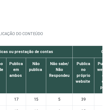
BLICAÇÃO DO CONTEÚDO
icas ou prestação de contas
Catá
no
Publica
Não
Não sabe/
Publica
Public
de
em
publica
Não
no
websit
ambos
Respondeu
próprio
out
website
órg
o
públ
17
15
5
39
21