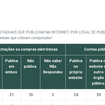
ESTADUAIS QUE PUBLICAM NA INTERNET, POR LOCAL DE PU
taduais que utilizam computador¹
icitações ou compras eletrônicas
Contas públ
Publica
Não
Não sabe/
Publica
Publica 
em
publica
Não
no
website 
ambos
Respondeu
próprio
outro
website
órgão
públic
21
10
3
24
39