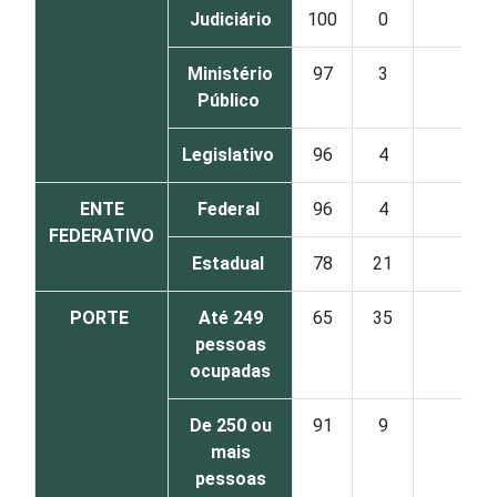
Judiciário
100
0
0
Ministério
97
3
0
Público
Legislativo
96
4
0
ENTE
Federal
96
4
0
FEDERATIVO
Estadual
78
21
0
PORTE
Até 249
65
35
1
pessoas
ocupadas
De 250 ou
91
9
0
mais
pessoas