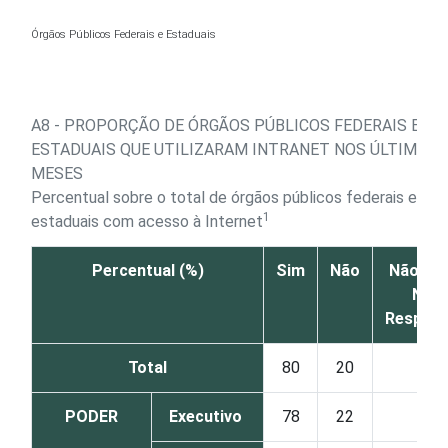
Ir para o conteúdo
Órgãos Públicos Federais e Estaduais
A8 - PROPORÇÃO DE ÓRGÃOS PÚBLICOS FEDERAIS E
ESTADUAIS QUE UTILIZARAM INTRANET NOS ÚLTIMOS 
MESES
Percentual sobre o total de órgãos públicos federais e
1
estaduais com acesso à Internet
Percentual (%)
Sim
Não
Não sab
Não
Respon
Total
80
20
0
PODER
Executivo
78
22
0