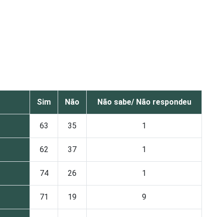
Sim
Não
Não sabe/ Não respondeu
63
35
1
62
37
1
74
26
1
71
19
9