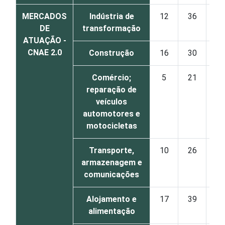
MERCADOS
Indústria de
12
36
32
DE
transformação
ATUAÇÃO -
CNAE 2.0
Construção
16
30
27
Comércio;
5
21
32
reparação de
veículos
automotores e
motocicletas
Transporte,
10
26
31
armazenagem e
comunicações
Alojamento e
17
39
27
alimentação