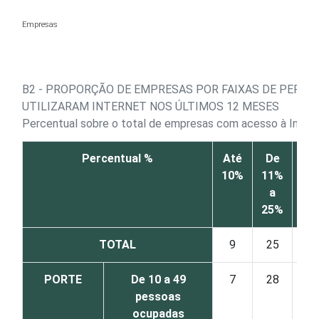
Ir para o conteúdo
Empresas
B2 - PROPORÇÃO DE EMPRESAS POR FAIXAS DE PERC
UTILIZARAM INTERNET NOS ÚLTIMOS 12 MESES
Percentual sobre o total de empresas com acesso à Inter
Percentual %
Até
De
D
10%
11%
26
a
a
25%
50
TOTAL
9
25
28
PORTE
De 10 a 49
7
28
31
pessoas
ocupadas