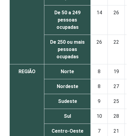
De 50 a 249
14
26
23
pessoas
ocupadas
De 250 ou mais
26
22
23
pessoas
ocupadas
REGIÃO
Norte
8
19
31
Nordeste
8
27
27
Sudeste
9
25
27
Sul
10
28
30
Centro-Oeste
7
21
27