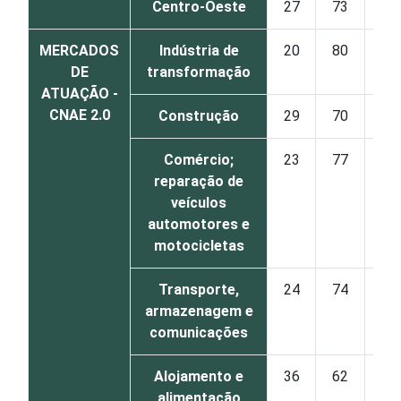
Centro-Oeste
27
73
MERCADOS
Indústria de
20
80
DE
transformação
ATUAÇÃO -
CNAE 2.0
Construção
29
70
Comércio;
23
77
reparação de
veículos
automotores e
motocicletas
Transporte,
24
74
armazenagem e
comunicações
Alojamento e
36
62
alimentação