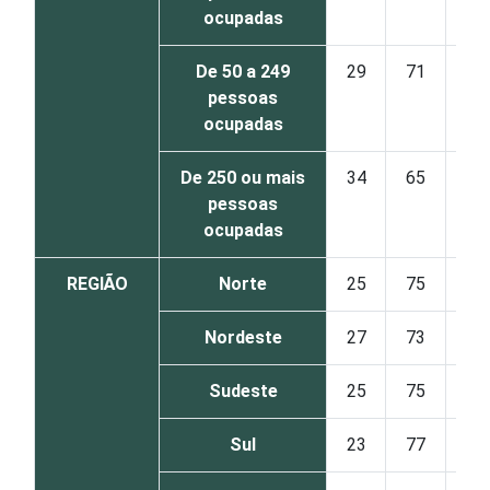
ocupadas
De 50 a 249
29
71
pessoas
ocupadas
De 250 ou mais
34
65
pessoas
ocupadas
REGIÃO
Norte
25
75
Nordeste
27
73
Sudeste
25
75
Sul
23
77