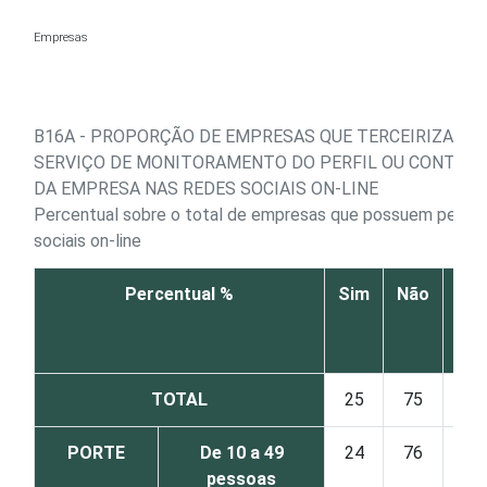
Ir para o conteúdo
Empresas
B16A - PROPORÇÃO DE EMPRESAS QUE TERCEIRIZAM O
SERVIÇO DE MONITORAMENTO DO PERFIL OU CONTA P
DA EMPRESA NAS REDES SOCIAIS ON-LINE
Percentual sobre o total de empresas que possuem perfil
sociais on-line
Percentual %
Sim
Não
Não
res
TOTAL
25
75
PORTE
De 10 a 49
24
76
pessoas