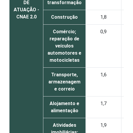
DE
transformação
ATUAÇÃO -
CNAE 2.0
Construção
1,8
Comércio;
0,9
reparação de
veículos
automotores e
motocicletas
Transporte,
1,6
armazenagem
e correio
Alojamento e
1,7
alimentação
Atividades
1,9
imobiliárias;