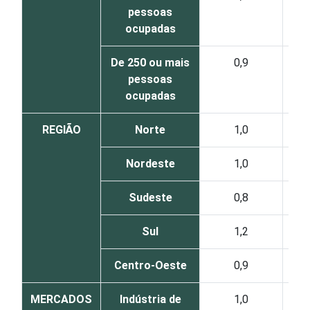
pessoas
ocupadas
De 250 ou mais
0,9
pessoas
ocupadas
REGIÃO
Norte
1,0
Nordeste
1,0
Sudeste
0,8
Sul
1,2
Centro-Oeste
0,9
MERCADOS
Indústria de
1,0