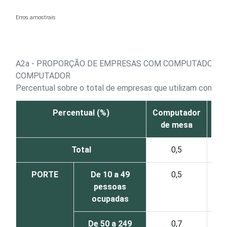
Ir para o conteúdo
Erros amostrais
A2a - PROPORÇÃO DE EMPRESAS COM COMPUTADOR P
COMPUTADOR
Percentual sobre o total de empresas que utilizam comput
Percentual (%)
Computador
Co
de mesa
p
Total
0,5
PORTE
De 10 a 49
0,5
pessoas
ocupadas
De 50 a 249
0,7