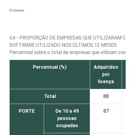
Ir para o conteúdo
Empresas
G4 - PROPORÇÃO DE EMPRESAS QUE UTILIZARAM COMP
SOFTWARE UTILIZADO NOS ÚLTIMOS 12 MESES
Percentual sobre o total de empresas que utilizam comput
Percentual (%)
Adquiridos
Adq
por
licença
enc
Total
88
PORTE
De 10 a 49
87
pessoas
ocupadas