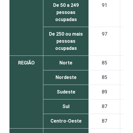
De 50 a 249
91
pessoas
ocupadas
De 250 ou mais
97
pessoas
ocupadas
REGIÃO
Norte
85
Nordeste
85
Sudeste
89
Sul
87
Centro-Oeste
87