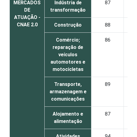
MERCADOS
Indústria de
87
DE
transformação
ATUAÇÃO -
CNAE 2.0
Construção
88
Comércio;
86
reparação de
veículos
automotores e
motocicletas
Transporte,
89
armazenagem e
comunicações
Alojamento e
87
alimentação
Atividades
94