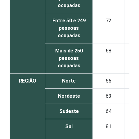
ocupadas
Entre 50 e 249
72
5
pessoas
ocupadas
Mais de 250
68
8
pessoas
ocupadas
REGIÃO
Norte
56
4
Nordeste
63
6
Sudeste
64
5
Sul
81
4