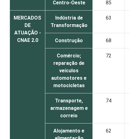
Centro-Oeste
85
4
MERCADOS
Indústria de
63
5
DE
Transformação
ATUAÇÃO -
CNAE 2.0
Construção
68
5
Comércio;
72
5
reparação de
veículos
automotores e
motocicletas
Transporte,
74
4
armazenagem e
correio
Alojamento e
62
5
alimentação