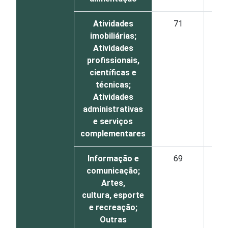
Atividades
71
5
imobiliárias;
Atividades
profissionais,
científicas e
técnicas;
Atividades
administrativas
e serviços
complementares
Informação e
69
6
comunicação;
Artes,
cultura, esporte
e recreação;
Outras