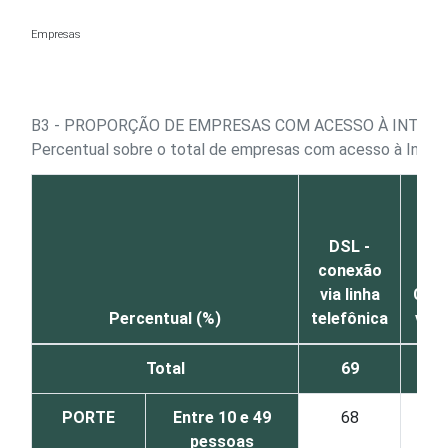
Ir para o conteúdo
Empresas
B3 - PROPORÇÃO DE EMPRESAS COM ACESSO À INTERN
Percentual sobre o total de empresas com acesso à Inter
DSL -
conexão
via linha
Con
Percentual (%)
telefônica
via 
Total
69
5
PORTE
Entre 10 e 49
68
4
pessoas