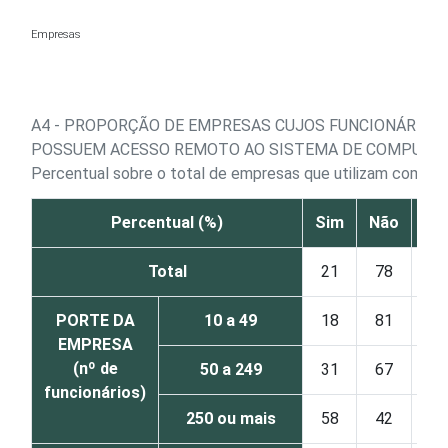
Ir para o conteúdo
Empresas
A4 - PROPORÇÃO DE EMPRESAS CUJOS FUNCIONÁRIOS
POSSUEM ACESSO REMOTO AO SISTEMA DE COMPUTA
Percentual sobre o total de empresas que utilizam compu
Percentual (%)
Sim
Não
NS
Total
21
78
PORTE DA
10 a 49
18
81
EMPRESA
(nº de
50 a 249
31
67
funcionários)
250 ou mais
58
42