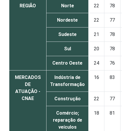
REGIÃO
Norte
22
78
Nordeste
22
77
Sudeste
21
78
Sul
20
78
Centro Oeste
24
76
MERCADOS
Indústria de
16
83
DE
Transformação
ATUAÇÃO -
CNAE
Construção
22
77
Comércio;
18
81
reparação de
veículos