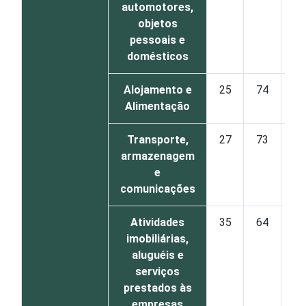
automotores,
objetos
pessoais e
domésticos
Alojamento e
25
74
Alimentação
Transporte,
27
73
armazenagem
e
comunicações
Atividades
35
64
imobiliárias,
aluguéis e
serviços
prestados às
empresas