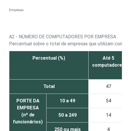
Ir para o conteúdo
Empresas
A2 - NÚMERO DE COMPUTADORES POR EMPRESA
Percentual sobre o total de empresas que utilizam compu
Percentual (%)
Até 5
computadores
Total
47
PORTE DA
10 a 49
54
EMPRESA
(nº de
50 a 249
14
funcionários)
250 ou mais
4