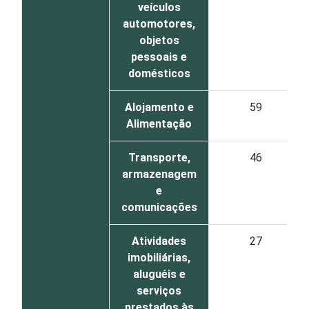
veículos
automotores,
objetos
pessoais e
domésticos
Alojamento e
59
Alimentação
Transporte,
46
armazenagem
e
comunicações
Atividades
27
imobiliárias,
aluguéis e
serviços
prestados às