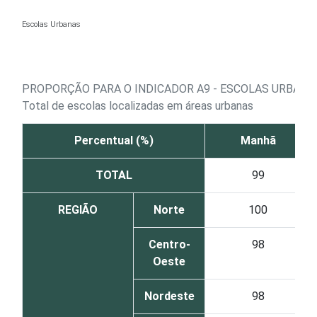
Ir para o conteúdo
Escolas Urbanas
PROPORÇÃO PARA O INDICADOR A9 - ESCOLAS URBANA
Total de escolas localizadas em áreas urbanas
Percentual (%)
Manhã
TOTAL
99
REGIÃO
Norte
100
Centro-
98
Oeste
Nordeste
98