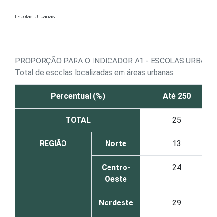
Ir para o conteúdo
Escolas Urbanas
PROPORÇÃO PARA O INDICADOR A1 - ESCOLAS URBAN
Total de escolas localizadas em áreas urbanas
Percentual (%)
Até 250
TOTAL
25
REGIÃO
Norte
13
Centro-
24
Oeste
Nordeste
29