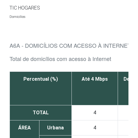
Ir para o conteúdo
TIC HOGARES
Domicílios
A6A - DOMICÍLIOS COM ACESSO À INTERNET,
Total de domicílios com acesso à Internet
Percentual (%)
Até 4 Mbps
De 5 
M
TOTAL
4
ÁREA
Urbana
4