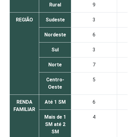
Rural
9
REGIÃO
Sudeste
3
Nordeste
6
Sul
3
Norte
7
Centro-
5
Oeste
RENDA
Até 1 SM
6
FAMILIAR
Mais de 1
4
SM até 2
SM