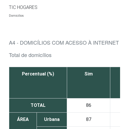
Ir para o conteúdo
TIC HOGARES
Domicílios
A4 - DOMICÍLIOS COM ACESSO À INTERNET
Total de domicílios
Percentual (%)
Sim
TOTAL
86
ÁREA
Urbana
87