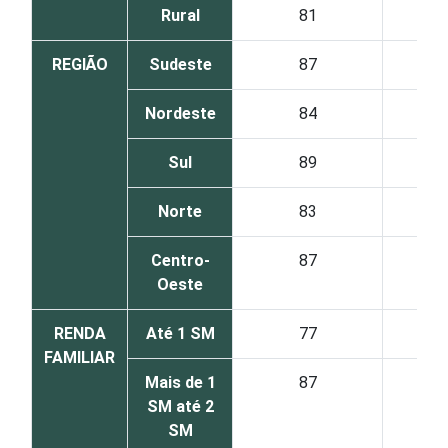
Rural
81
REGIÃO
Sudeste
87
Nordeste
84
Sul
89
Norte
83
Centro-
87
Oeste
RENDA
Até 1 SM
77
FAMILIAR
Mais de 1
87
SM até 2
SM