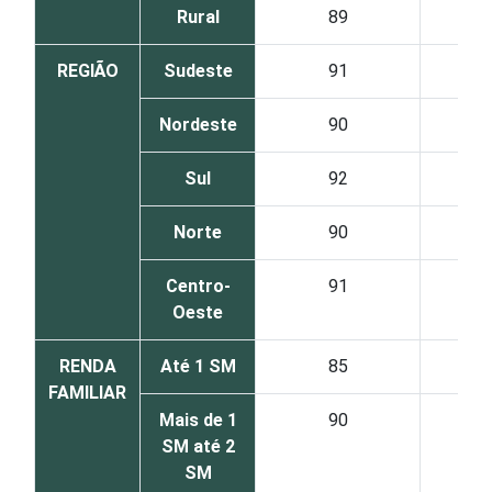
Rural
89
REGIÃO
Sudeste
91
Nordeste
90
Sul
92
Norte
90
Centro-
91
Oeste
RENDA
Até 1 SM
85
FAMILIAR
Mais de 1
90
SM até 2
SM