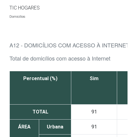
Ir para o conteúdo
TIC HOGARES
Domicílios
A12 - DOMICÍLIOS COM ACESSO À INTERNET, 
Total de domicílios com acesso à Internet
Percentual (%)
Sim
TOTAL
91
ÁREA
Urbana
91