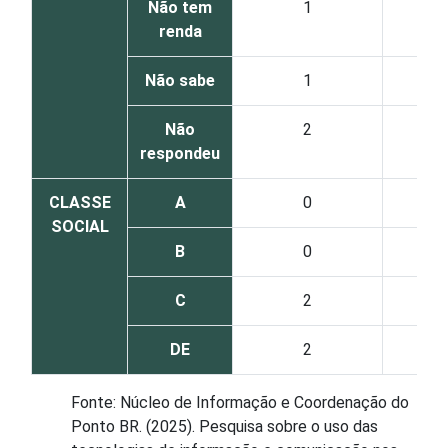
Não tem
1
renda
Não sabe
1
Não
2
respondeu
CLASSE
A
0
SOCIAL
B
0
C
2
DE
2
Fonte: Núcleo de Informação e Coordenação do
Ponto BR. (2025). Pesquisa sobre o uso das