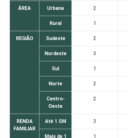
ÁREA
Urbana
2
Rural
1
REGIÃO
Sudeste
2
Nordeste
3
Sul
1
Norte
2
Centro-
2
Oeste
RENDA
Até 1 SM
3
FAMILIAR
Mais de 1
1