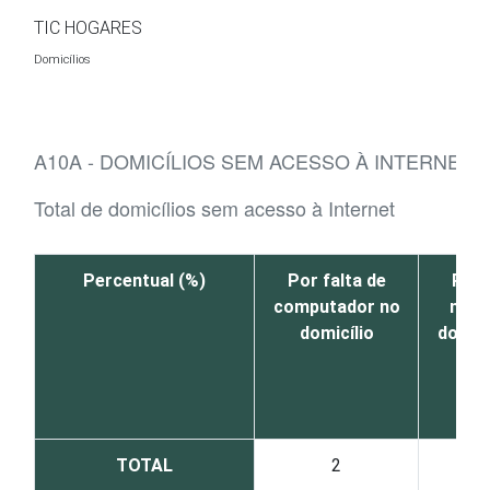
Ir para o conteúdo
TIC HOGARES
Domicílios
A10A - DOMICÍLIOS SEM ACESSO À INTERNET, 
Total de domicílios sem acesso à Internet
Percentual (%)
Por falta de
Por 
computador no
nece
domicílio
dos m
TOTAL
2