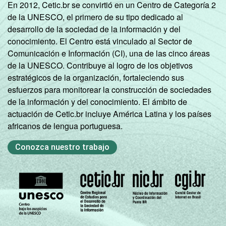
En 2012, Cetic.br se convirtió en un Centro de Categoría 2
de la UNESCO, el primero de su tipo dedicado al
desarrollo de la sociedad de la información y del
conocimiento. El Centro está vinculado al Sector de
Comunicación e Información (CI), una de las cinco áreas
de la UNESCO. Contribuye al logro de los objetivos
estratégicos de la organización, fortaleciendo sus
esfuerzos para monitorear la construcción de sociedades
de la información y del conocimiento. El ámbito de
actuación de Cetic.br incluye América Latina y los países
africanos de lengua portuguesa.
Conozca nuestro trabajo