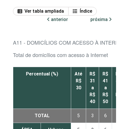
Ver tabla ampliada
Índice
anterior
próxima
A11 - DOMICÍLIOS COM ACESSO À INTERNET
Total de domicílios com acesso à Internet
Percentual (%)
Até
R$
R$
R$
R$
31
41
51
30
a
a
a
R$
R$
R$
40
50
60
TOTAL
5
3
6
9