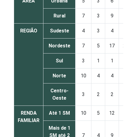
ÁREA
Urbana
5
3
6
8
Rural
7
3
9
16
REGIÃO
Sudeste
4
3
4
6
Nordeste
7
5
17
20
Sul
3
1
1
3
Norte
10
4
4
3
Centro-
3
2
2
5
Oeste
RENDA
Até 1 SM
10
5
12
15
FAMILIAR
Mais de 1
SM até 2
7
4
9
10