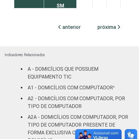
SM
Mais de 2
anterior
próxima
SM até 3
2
2
4
6
SM
Mais de 3
Indicadores Relacionados
SM até 5
4
1
3
5
SM
A - DOMICÍLIOS QUE POSSUEM
EQUIPAMENTO TIC
Mais de 5
A1 - DOMICÍLIOS COM COMPUTADOR¹
SM até 10
0
0
2
2
SM
A2 - DOMICÍLIOS COM COMPUTADOR, POR
TIPO DE COMPUTADOR
Mais de 10
0
6
1
2
A2A - DOMICÍLIOS COM COMPUTADOR, POR
SM
TIPO DE COMPUTADOR PRESENTE DE
FORMA EXCLUSIVA OU SIMULTÂNEA NO
Não tem
7
2
4
7