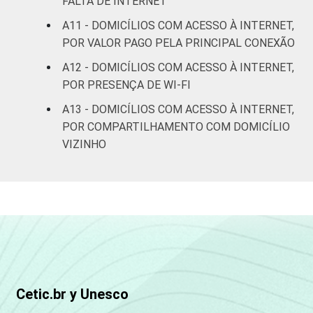
FALTA DE INTERNET
Pesquisa sobre o uso das tecnologias de
informação e comunicação nos domicílios
A11 - DOMICÍLIOS COM ACESSO À INTERNET,
brasileiros - TIC Domicílios 2022.
POR VALOR PAGO PELA PRINCIPAL CONEXÃO
A12 - DOMICÍLIOS COM ACESSO À INTERNET,
POR PRESENÇA DE WI-FI
A13 - DOMICÍLIOS COM ACESSO À INTERNET,
POR COMPARTILHAMENTO COM DOMICÍLIO
VIZINHO
Cetic.br y Unesco