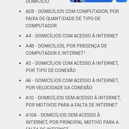
DOMICÍLIO
renda
A2B - DOMICÍLIOS COM COMPUTADOR, POR
Não sabe
1
1
3
6
FAIXA DE QUANTIDADE DE TIPO DE
COMPUTADOR
Não
1
1
3
5
A4 - DOMICÍLIOS COM ACESSO À INTERNET
respondeu
A4B - DOMICÍLIOS, POR PRESENÇA DE
CLASSE
A
0
0
0
0
COMPUTADOR E INTERNET¹
SOCIAL
A5 - DOMICÍLIOS COM ACESSO À INTERNET,
B
2
1
2
4
POR TIPO DE CONEXÃO
C
4
3
6
8
A6 - DOMICÍLIOS COM ACESSO À INTERNET,
POR VELOCIDADE DA CONEXÃO
DE
10
5
12
15
A10 - DOMICÍLIOS SEM ACESSO À INTERNET,
POR MOTIVOS PARA A FALTA DE INTERNET
Fonte: CGI.br/NIC.br, Centro Regional de
A10A - DOMICÍLIOS SEM ACESSO À
Estudos para o Desenvolvimento da
INTERNET, POR PRINCIPAL MOTIVO PARA A
Sociedade da Informação (Cetic.br),