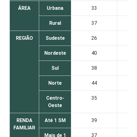
ÁREA
Urbana
33
Rural
37
REGIÃO
Sudeste
26
Nordeste
40
Sul
38
Norte
44
Centro-
35
Oeste
RENDA
Até 1 SM
39
FAMILIAR
Mais de 1
37