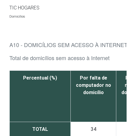
Ir para o conteúdo
TIC HOGARES
Domicílios
A10 - DOMICÍLIOS SEM ACESSO À INTERNET, 
Total de domicílios sem acesso à Internet
Percentual (%)
Por falta de
Por 
computador no
nece
domicílio
dos m
TOTAL
34