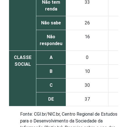
Não tem
33
renda
Não sabe
26
Não
16
respondeu
CLASSE
A
0
SOCIAL
B
10
C
30
DE
37
Fonte: CGI.br/NIC.br, Centro Regional de Estudos
para o Desenvolvimento da Sociedade da