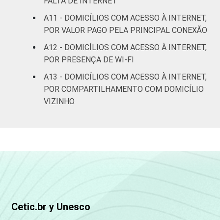
FALTA DE INTERNET
Estudos para o Desenvolvimento da
Sociedade da Informação (Cetic.br),
A11 - DOMICÍLIOS COM ACESSO À INTERNET,
Pesquisa sobre o uso das tecnologias de
POR VALOR PAGO PELA PRINCIPAL CONEXÃO
informação e comunicação nos domicílios
A12 - DOMICÍLIOS COM ACESSO À INTERNET,
brasileiros - TIC Domicílios 2022.
POR PRESENÇA DE WI-FI
A13 - DOMICÍLIOS COM ACESSO À INTERNET,
POR COMPARTILHAMENTO COM DOMICÍLIO
VIZINHO
Cetic.br y Unesco