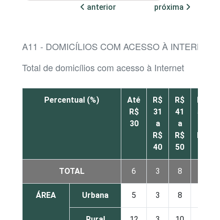
anterior
próxima
A11 - DOMICÍLIOS COM ACESSO À INTERNET
Total de domicílios com acesso à Internet
Percentual (%)
Até
R$
R$
R$
R$
31
41
51
30
a
a
a
R$
R$
R$
40
50
60
TOTAL
6
3
8
9
ÁREA
Urbana
5
3
8
8
Rural
12
3
10
16