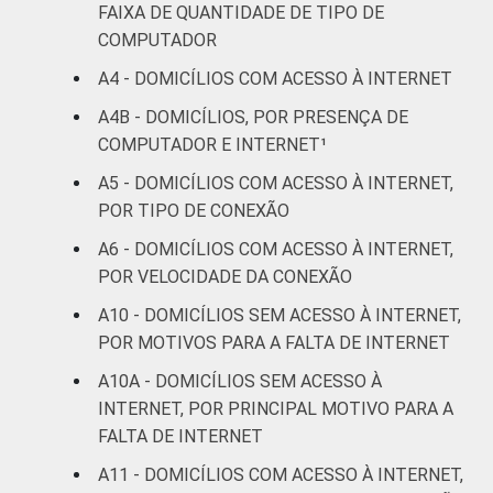
Não sabe
5
2
8
6
FAIXA DE QUANTIDADE DE TIPO DE
COMPUTADOR
Não
3
1
8
5
A4 - DOMICÍLIOS COM ACESSO À INTERNET
respondeu
A4B - DOMICÍLIOS, POR PRESENÇA DE
CLASSE
A
0
0
2
0
COMPUTADOR E INTERNET¹
SOCIAL
A5 - DOMICÍLIOS COM ACESSO À INTERNET,
B
0
0
3
4
POR TIPO DE CONEXÃO
C
4
3
7
9
A6 - DOMICÍLIOS COM ACESSO À INTERNET,
POR VELOCIDADE DA CONEXÃO
DE
14
5
13
13
A10 - DOMICÍLIOS SEM ACESSO À INTERNET,
POR MOTIVOS PARA A FALTA DE INTERNET
Fonte: CGI.br/NIC.br, Centro Regional de
A10A - DOMICÍLIOS SEM ACESSO À
Estudos para o Desenvolvimento da
INTERNET, POR PRINCIPAL MOTIVO PARA A
Sociedade da Informação (Cetic.br),
FALTA DE INTERNET
Pesquisa sobre o uso das tecnologias de
informação e comunicação nos domicílios
A11 - DOMICÍLIOS COM ACESSO À INTERNET,
brasileiros - TIC Domicílios 2021.