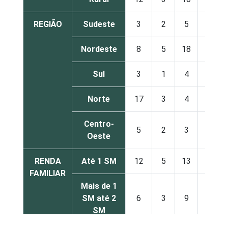
REGIÃO
Sudeste
3
2
5
7
Nordeste
8
5
18
19
Sul
3
1
4
3
Norte
17
3
4
3
Centro-
5
2
3
3
Oeste
RENDA
Até 1 SM
12
5
13
13
FAMILIAR
Mais de 1
SM até 2
6
3
9
10
SM