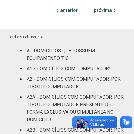
Mais de 2
anterior
próxima
SM até 3
3
2
6
11
SM
Mais de 3
Indicadores Relacionados
SM até 5
1
1
3
4
SM
A - DOMICÍLIOS QUE POSSUEM
EQUIPAMENTO TIC
Mais de 5
A1 - DOMICÍLIOS COM COMPUTADOR¹
SM até 10
0
0
2
3
SM
A2 - DOMICÍLIOS COM COMPUTADOR, POR
TIPO DE COMPUTADOR
Mais de 10
0
0
3
0
A2A - DOMICÍLIOS COM COMPUTADOR, POR
SM
TIPO DE COMPUTADOR PRESENTE DE
FORMA EXCLUSIVA OU SIMULTÂNEA NO
Não tem
9
3
5
15
DOMICÍLIO
renda
A2B - DOMICÍLIOS COM COMPUTADOR, POR