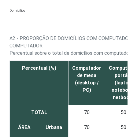
Ir para o conteúdo
Domicílios
A2 - PROPORÇÃO DE DOMICÍLIOS COM COMPUTADOR, P
COMPUTADOR
1
Percentual sobre o total de domicílios com computador
Percentual (%)
Computador
Computado
de mesa
portátil
(desktop /
(laptop,
PC)
notebook,
netbook)
TOTAL
70
50
ÁREA
Urbana
70
50