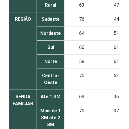
Rural
63
47
REGIÃO
Sudeste
76
44
Nordeste
64
51
Sul
60
61
Norte
58
61
Centro-
70
53
Oeste
RENDA
Até 1 SM
69
36
FAMILIAR
Mais de 1
70
37
SM até 2
SM