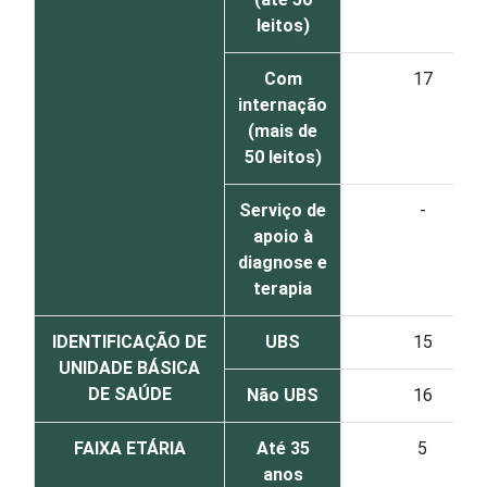
leitos)
Com
17
internação
(mais de
50 leitos)
Serviço de
-
apoio à
diagnose e
terapia
IDENTIFICAÇÃO DE
UBS
15
UNIDADE BÁSICA
DE SAÚDE
Não UBS
16
FAIXA ETÁRIA
Até 35
5
anos