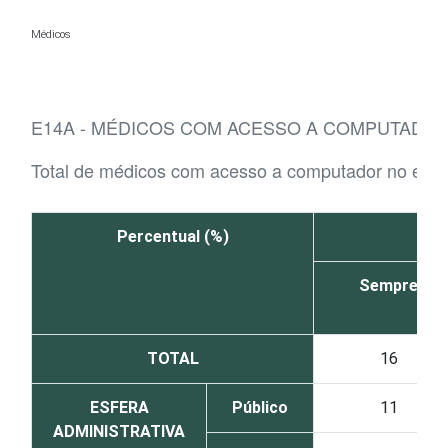
Ir para o conteúdo
Médicos
E14A - MÉDICOS COM ACESSO A COMPUTADOR
Total de médicos com acesso a computador no est
Percentual (%)
Sempre
TOTAL
16
ESFERA
Público
11
ADMINISTRATIVA