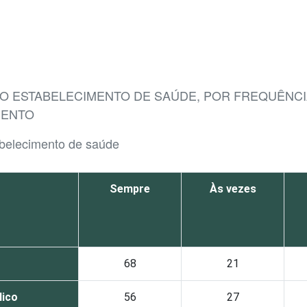
NO ESTABELECIMENTO DE SAÚDE, POR FREQUÊNC
MENTO
abelecimento de saúde
Sempre
Às vezes
68
21
lico
56
27