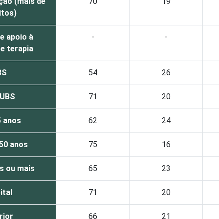
ção (mais de
70
19
itos)
e apoio à
-
-
e terapia
BS
54
26
 UBS
71
20
5 anos
62
24
 50 anos
75
16
s ou mais
65
23
ital
71
20
rior
66
21