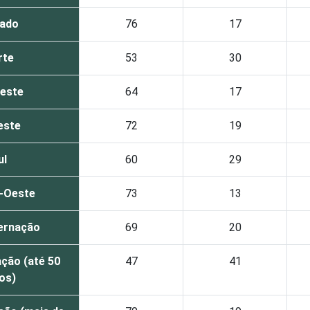
vado
76
17
rte
53
30
este
64
17
este
72
19
ul
60
29
-Oeste
73
13
ernação
69
20
ção (até 50
47
41
tos)