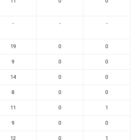
11
0
0
-
-
-
19
0
0
9
0
0
14
0
0
8
0
0
11
0
1
9
0
0
12
0
1