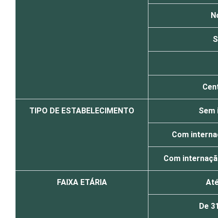
N
S
Cen
TIPO DE ESTABELECIMENTO
Sem 
Com internaç
Com internação
FAIXA ETÁRIA
Até
De 3