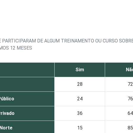
E PARTICIPARAM DE ALGUM TREINAMENTO OU CURSO SOBRE
MOS 12 MESES
Sim
Nã
28
72
úblico
24
76
rivado
36
64
Norte
15
85