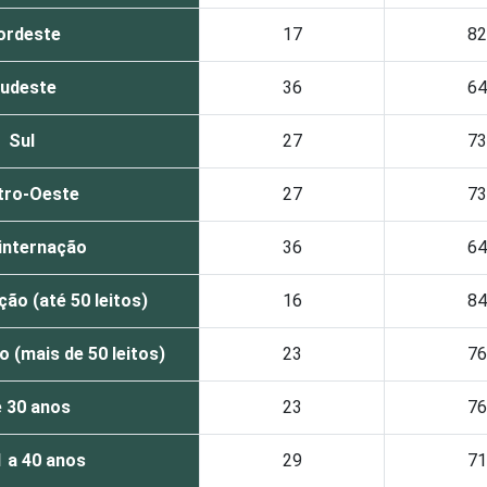
ordeste
17
82
udeste
36
64
Sul
27
73
tro-Oeste
27
73
internação
36
64
ão (até 50 leitos)
16
84
 (mais de 50 leitos)
23
76
 30 anos
23
76
1 a 40 anos
29
71